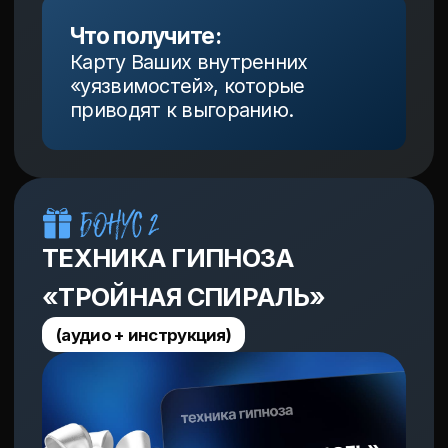
«До» и «После»
ВЫ ПРЯМО
СЕЙЧАС:
Чувствуете, что жизнь — это бег по кругу.
Усталость копится, справляться всё тяжелее.
Кажется, что сломано что-то глубокое,
и непонятно, как это чинить.