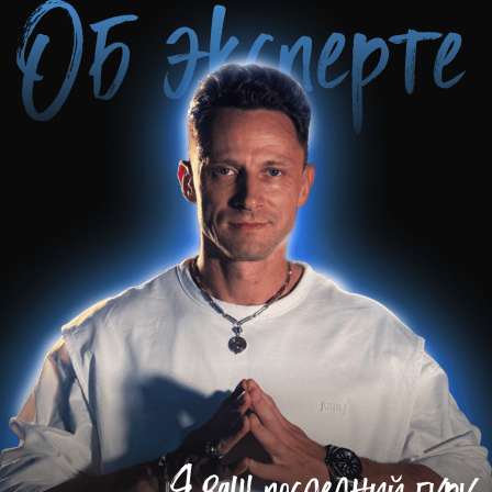
Вы получите:
7 основных дыхательных
практик (ядро курса).
3 мощных бонуса для
ускорения и углубления
результатов.