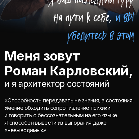
49 999 ₽
общая стоимость пакета:
4 444 ₽
цена при подключении в
течение 24 часов:
ПОЧЕМУ ТАК?
Потому что Моя задача —
чтобы Вы на себе ощутили
мощь и системность метода.
Чтобы Вы приняли решение о
дальнейшем погружении в мой метод не
из рекламы, а из личного опыта.
ДА, РОМАН! Я ЗАБИРАЮ
7 ПРАКТИК И БОНУСЫ!