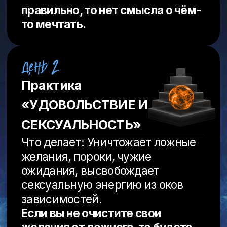
Что делает: Возвращает
ощущение опоры под ногами.
Прекращает энергетические
«качели». Активирует силу
действовать и не сомневаться.
Если вы не имеете импульса
действовать, точнее не знаете
как его включать, то все желания
(даже не ложные) будут
фантазиями.
Практика «ЭТИКА
И СМЫСЛ».
Что делает: Слышать своё
сердце, свой истинный голос,
быть в благости и любви.
Если вы не имеете Этики и
Любви в действиях, то любые
знания бессмысленны!