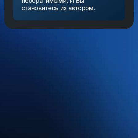
Меня зовут
Роман Карловский,
и я архитектор состояний
«Способность передавать не знания, а состояния.
Умение обходить сопротивление психики
и говорить с бессознательным на его языке.
Я способен вывести из выгорания даже
«невыводимых»
Архитектор состояний это прямой смысл того,
что я делаю. Ведь дыхание в разных ритмах
позволяет активировать разные состояния,
начиная от тела, заканчивая состоянием Души.
Зная всё это, я собираю разную архитектуру
состояний для каждого случая и человека.
Метод у меня такой же необычный, как и
результаты — научно подтверждённый и
работающий на физическом уровне.