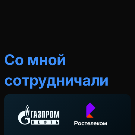
Сила, которая
Каждая практик
сдвигает с
продвигает вперёд.
мертвой точки
Чувствуешь себя яснее,
шире, спокойнее