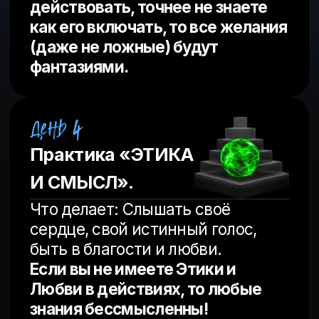
СВЕРХСПОСОБНОСТИ».
Что делает: Снимает ментальный
туман, останавливает бег
мыслей. Ваш «ВХОД В
ИНТУИЦИЮ» а именно
сверхспособности сознания и
восприятия.
Без связи со своей интуицией, вы
можете потратить время своей
жизни на чужие идеи и вечные
сомнения.
Практика
«ИНТЕГРАЦИЯ».
Что делает: Сшивает все
полученные состояния в одно
целое. Закрепляет новый паттерн
жизни «в ресурсе».