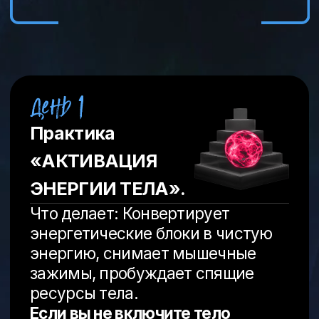
Практика
«УДОВОЛЬСТВИЕ И
СЕКСУАЛЬНОСТЬ»
Что делает: Уничтожает ложные
желания, пороки, чужие
ожидания, высвобождает
сексуальную энергию из оков
зависимостей.
Если вы не очистите свои
желания от ложного, то будете
ходить на поводу чужих
программ и зависимостей.
Практика
«ИМПУЛЬС
ДЕЙСТВОВАТЬ».