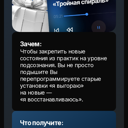
Все эти методики, медитации и правила «как
жить» вызывают полный ступор. Мысли
разбегаются, когда пытаетесь хоть как-то
взять себя в руки.
ВЫ ЧЕРЕЗ
НЕДЕЛЮ КУРСА:
У Вас в руках — понятный, пошаговый
и рабочий алгоритм самовосстановления. 7
ключей (практик) для 7 разных состояний.
Вы не просто «подышите» —
Вы на физическом уровне перезагрузите
свою систему и получите бонусные
инструменты для точечной работы