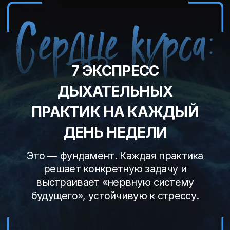
будущего», устойчивую к стрессу.
Практика
«АКТИВАЦИЯ
ЭНЕРГИИ ТЕЛА».
Что делает: Конвертирует
энергетические блоки в чистую
энергию, снимает мышечные
зажимы, пробуждает спящие
ресурсы тела.
Если вы не включите тело
правильно, то нет смысла о чём-
то мечтать.