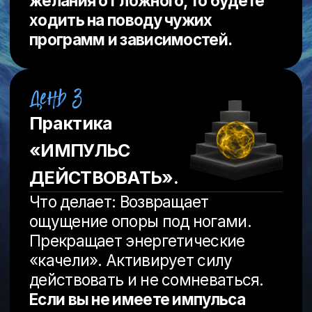
Практика
«ПРОЯВЛЕНИЕ
ТВОРЦА».
Что делает: Включает состояние
глубокой вовлечённости и
творчества. Убирает
прокрастинацию, показывает
вашу уникальность и креатив.
Если вы не проявляетесь в мире,
то нет смысла расчитывать на
уникальность, вы просто будете
сливаться с массой.
Практика
«ИНТУИЦИЯ
КАК