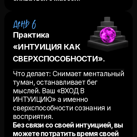
инструмент.
Освоив их, Вы больше никогда
не вернётесь в точку полного
истощения. Вы всегда будете
знать, как себя вытащить.
Я НЕ МОГ
ОСТАНОВИТЬСЯ
ТОЛЬКО НА ЭТОМ.
Поэтому добавил бонусы,
которые
ускоряют
результат в 10 раз