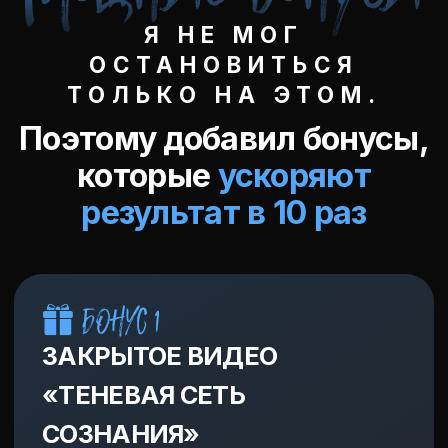
Зачем:
Для глубокой символической
трансформации. Если практики
возвращают энергию, то
«Намерение» меняет
идентичность: с «жертвы
обстоятельств» на «автора
своей жизни».
Что получите:
Опыт глубокого катарсиса и
перезагрузки, после которого
изменения становятся
необратимыми. И Вы
становитесь их автором.