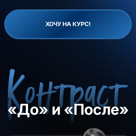
Передача состояний — это талант и высшее
искусство, а я беру на себя смелость сказать, что
в этом искусстве я — создатель метода.
Более 12 лет назад я начал свой путь и стал тем
самым проводником для сотен тысяч людей,
каждый из которых подтвердит: «Карловский
такой один!»
Со мной
сотрудничали