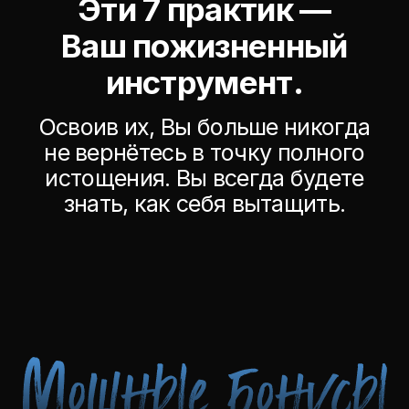
Чтобы закрепить новые
состояния из практик на уровне
подсознания. Вы не просто
подышите Вы
перепрограммируете старые
установки «я выгораю»
на новые —
«я восстанавливаюсь».
Что получите:
Инструмент для внедрения
любых полезных убеждений,
минуя сопротивление ума.
МОЩНАЯ ПРАКТИКА
«НАМЕРЕНИЕ»
(аудио + инструкция)